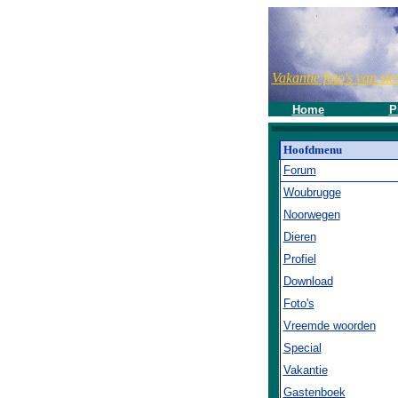
Vakantie foto's van slo
Home
P
Hoofdmenu
Forum
Woubrugge
Noorwegen
Dieren
Profiel
Download
Foto's
Vreemde woorden
Special
Vakantie
Gastenboek