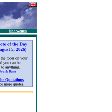
Noorwegen
ote of the Day
ugust 5, 2026)
 the fools on your
nd you can be
 to anything.
Frank Dane
he Quotations
or more quotes.