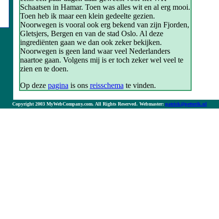
Schaatsen in Hamar. Toen was alles wit en al erg mooi.
Toen heb ik maar een klein gedeelte gezien.
Noorwegen is vooral ook erg bekend van zijn Fjorden,
Gletsjers, Bergen en van de stad Oslo. Al deze
ingrediënten gaan we dan ook zeker bekijken.
Noorwegen is geen land waar veel Nederlanders
naartoe gaan. Volgens mij is er toch zeker wel veel te
zien en te doen.
Op deze
pagina
is ons
reisschema
te vinden.
Copyright 2003 MyWebCompany.com. All Rights Reserved. Webmaster:
patrick@petterik.nl