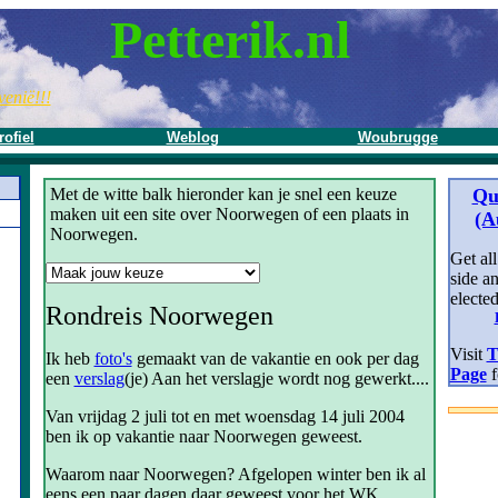
Petterik.nl
venië!!!
rofiel
Weblog
Woubrugge
Met de witte balk hieronder kan je snel een keuze
Qu
maken uit een site over Noorwegen of een plaats in
(A
Noorwegen.
Get all
side a
elected
Rondreis Noorwegen
Visit
T
Ik heb
foto's
gemaakt van de vakantie en ook per dag
Page
f
een
verslag
(je) Aan het verslagje wordt nog gewerkt....
Van vrijdag 2 juli tot en met woensdag 14 juli 2004
ben ik op vakantie naar Noorwegen geweest.
Waarom naar Noorwegen? Afgelopen winter ben ik al
eens een paar dagen daar geweest voor het WK