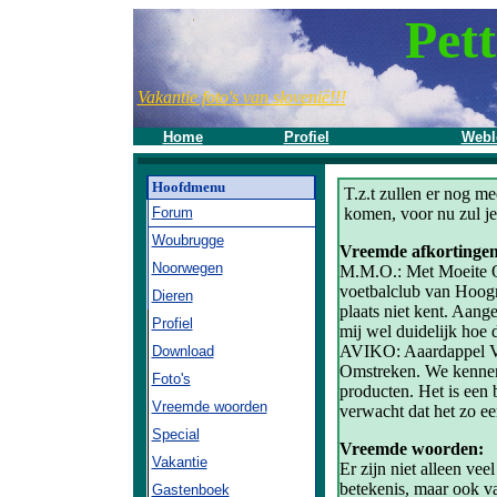
Pett
Vakantie foto's van slovenië!!!
Home
Profiel
Webl
Hoofdmenu
T.z.t zullen er nog m
Forum
komen, voor nu zul je
Woubrugge
Vreemde afkortingen
Noorwegen
M.M.O.: Met Moeite Op
voetbalclub van Hoogm
Dieren
plaats niet kent. Aangez
Profiel
mij wel duidelijk hoe 
AVIKO: Aaardappel Ve
Download
Omstreken. We kennen
Foto's
producten. Het is een 
Vreemde woorden
verwacht dat het zo ee
Special
Vreemde woorden:
Vakantie
Er zijn niet alleen v
betekenis, maar ook va
Gastenboek