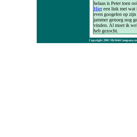
helaas is Peter toen o
Hier
een link met wat i
even googelen op zijn
jammer genoeg nog ge
vinden. Al moet ik wel
heb gezocht.
Copyright 2003 MyWebCompany.com.