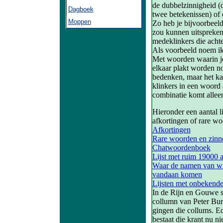
de dubbelzinnigheid (
Dagboek
twee betekenissen) of 
Moppen
Zo heb je bijvoorbeeld
zou kunnen uitspreken
medeklinkers die achte
Als voorbeeld noem i
Met woorden waarin j
elkaar plakt worden no
bedenken, maar het ka
klinkers in een woord 
combinatie komt allee
Hieronder een aantal l
afkortingen of rare wo
Afkortingen
Rare woorden en zinn
Chatwoordenboek
Lijst met ruim 19000 
Waar de namen van win
vandaan komen
Lijsten met onbekend
In de Rijn en Gouwe s
collumn van Peter Bur
gingen die collums. Ec
bestaat die krant nu n